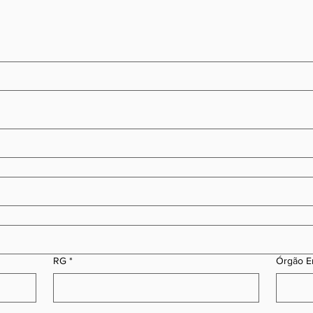
RG
*
Órgão E