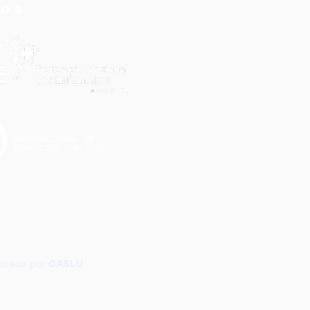
do a
criado por
CASLU