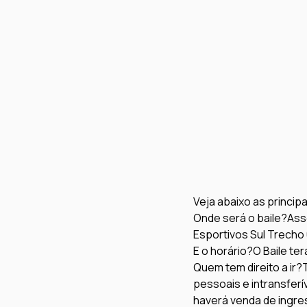
Veja abaixo as princip
Onde será o baile?
Ass
Esportivos Sul Trecho 0
E o horário?
O Baile ter
Quem tem direito a ir?
pessoais e intransferí
haverá venda de ingre