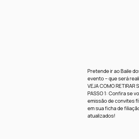
Pretende ir ao Baile d
evento – que será real
VEJA COMO RETIRAR 
PASSO 1:
 Confira se v
emissão de convites fí
em sua ficha de filiaç
atualizados! 