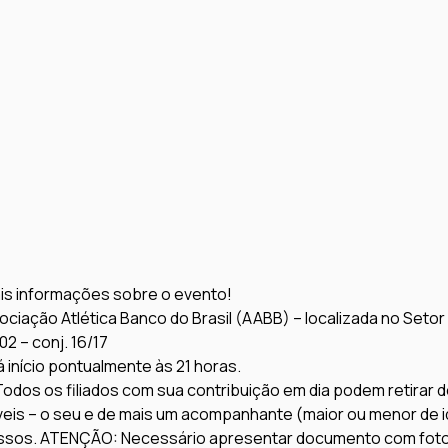
ais informações sobre o evento!
ociação Atlética Banco do Brasil (AABB) – localizada no Setor
2 – conj. 16/17
á início pontualmente às 21 horas.
Todos os filiados com sua contribuição em dia podem retirar d
veis – o seu e de mais um acompanhante (maior ou menor de i
ssos. 
ATENÇÃO:
 Necessário apresentar documento com foto 