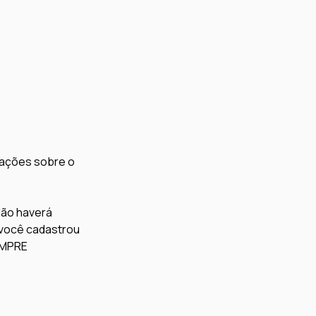
mações sobre o 
Não haverá 
 você cadastrou 
EMPRE 