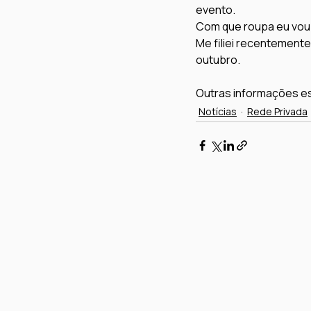
evento.
Com que roupa eu vou
Me filiei recentemente
outubro.
Outras informações es
Notícias
Rede Privada