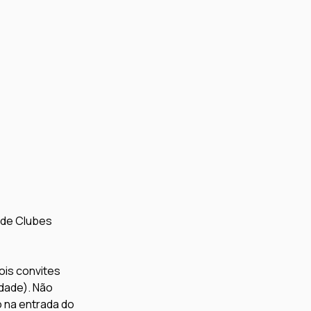
 de Clubes 
ois convites 
dade). Não 
na entrada do 