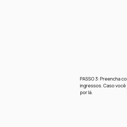
PASSO 3: 
Preencha com
ingressos. Caso você j
por lá. 