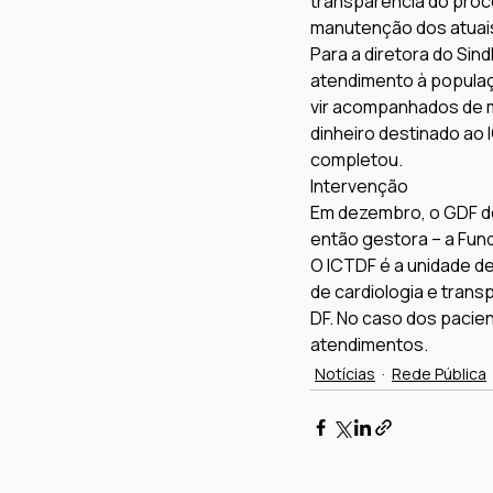
transparência do proc
manutenção dos atuais
Para a diretora do Si
atendimento à populaç
vir acompanhados de m
dinheiro destinado ao 
completou.
Intervenção
Em dezembro, o GDF dec
então gestora – a Fund
O ICTDF é a unidade d
de cardiologia e trans
DF. No caso dos pacien
atendimentos.
Notícias
Rede Pública