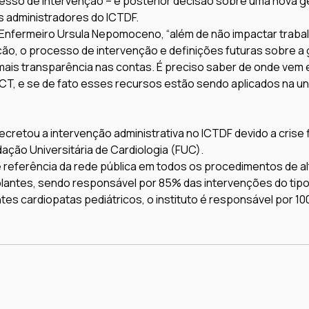
esso de intervenção – e posterior decisão sobre uma nova g
 administradores do ICTDF.
ndEnfermeiro Ursula Nepomoceno, “além de não impactar traba
ão, o processo de intervenção e definições futuras sobre a
ais transparência nas contas. É preciso saber de onde vem e
ICT, e se de fato esses recursos estão sendo aplicados na uni
retou a intervenção administrativa no ICTDF devido a crise f
ação Universitária de Cardiologia (FUC).
e referência da rede pública em todos os procedimentos de a
plantes, sendo responsável por 85% das intervenções do tipo
tes cardiopatas pediátricos, o instituto é responsável por 1