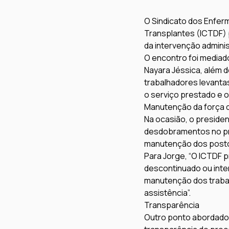
O Sindicato dos Enferm
Transplantes (ICTDF) 
da intervenção admini
O encontro foi mediad
Nayara Jéssica, além do
trabalhadores levant
o serviço prestado e 
Manutenção da força d
Na ocasião, o presiden
desdobramentos no pr
manutenção dos postos
Para Jorge, “O ICTDF p
descontinuado ou inte
manutenção dos trabal
assistência”.
Transparência
Outro ponto abordado 