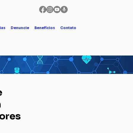
ias
Denuncie
Benefícios
Contato
e
m
tores