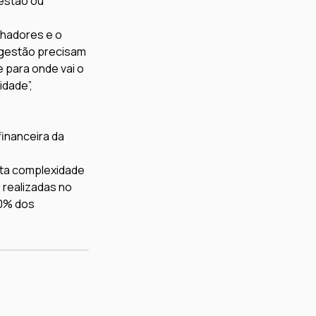
estão ou 
lhadores e o 
 gestão precisam 
 para onde vai o 
dade”, 
inanceira da 
lta complexidade 
 realizadas no 
00% dos 