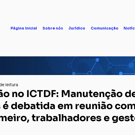
Página Inicial
Sobre nós
Jurídico
Comunicação
Notíc
de leitura
ão no ICTDF: Manutenção d
é debatida em reunião co
meiro, trabalhadores e ges