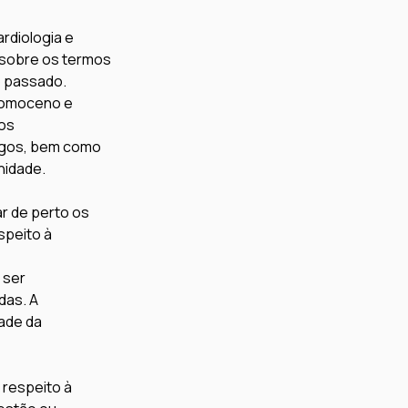
rdiologia e 
 sobre os termos 
o passado.
pomoceno e 
os 
egos, bem como 
nidade.
r de perto os 
peito à 
 ser 
as. A 
ade da 
respeito à 