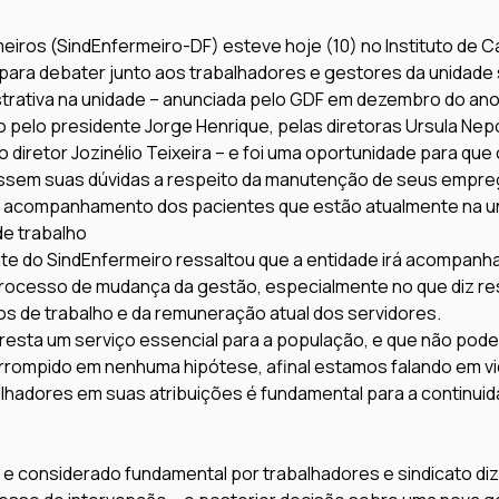
eiros (SindEnfermeiro-DF) esteve hoje (10) no Instituto de Ca
para debater junto aos trabalhadores e gestores da unidade
strativa na unidade – anunciada pelo GDF em dezembro do an
o pelo presidente Jorge Henrique, pelas diretoras Ursula Ne
 diretor Jozinélio Teixeira – e foi uma oportunidade para que 
assem suas dúvidas a respeito da manutenção de seus empr
o acompanhamento dos pacientes que estão atualmente na u
e trabalho
te do SindEnfermeiro ressaltou que a entidade irá acompanha
ocesso de mudança da gestão, especialmente no que diz res
 de trabalho e da remuneração atual dos servidores.
resta um serviço essencial para a população, e que não pode
rrompido em nenhuma hipótese, afinal estamos falando em vid
hadores em suas atribuições é fundamental para a continuid
e considerado fundamental por trabalhadores e sindicato diz 