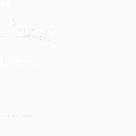
do a
criado por
CASLU