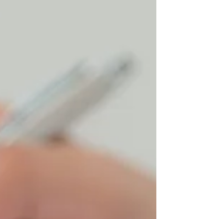
Governo (GDF) a tomar empréstimo de R$ 6,6
bilhões junto ao Fundo Garantidor de Crédito
(FGC) para salvar o BRB vincula o compromisso
de o DF implementar medidas de ajuste fiscal e
adotar todas as vedações previstas no art. 167-
A da Constituição, as quais impõem restrições
a reajustes salariais de servidores, realização
de concursos públicos, nomeações e