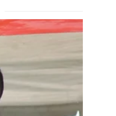
Por Lígia Maria Secretária Política e de Formação
Sindical do Sindenf Foto: Reprodução Na tarde
do último sábado (20), um homem morreu na
Unidade de Pronto Atendimento (UPA) do
Recanto das Emas, no Distrito Federal (DF).
Identificado como Vilmar Santos, o senhor de
49 anos, aparentemente um homem em
situação de rua, teve seu corpo protegido pela
comunidade, sob revolta e desespero, até a
chegada da polícia. O Instituto de Gestão
Estratégica em Saúde (IGES) do DF, organização