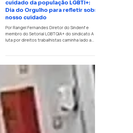
Escudo Político da Saúde e do
cuidado da população LGBTI+:
Dia do Orgulho para refletir sobre
nosso cuidado
Por Rangel Fernandes Diretor do Sindenf e
membro do Setorial LGBTQIA+ do sindicato A
luta por direitos trabalhistas caminha lado a
lado com a garantia da sobrevivência. Desde o
asfalto de Stonewall, marco da resistência
LGBTQIA+ até as trincheiras do presente,
vivenciamos uma contínua dinâmica de
cidadania sob ataque. Este é um dia crucial para
lembrar e refletir que as nossas conquistas por
direitos e melhores condições de vida não
ocorreram de forma passiva. O Dia Internaci