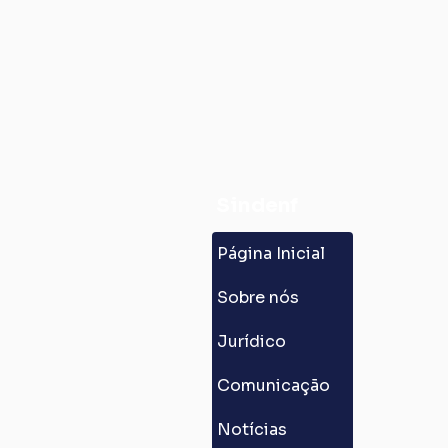
Sindenf
Página Inicial
Sobre nós
SindEnf-DF leva ações de
promoção da saúde à 27ª
Jurídico
Parada LGBTQIAPN+ de
Brasília
Comunicação
Notícias