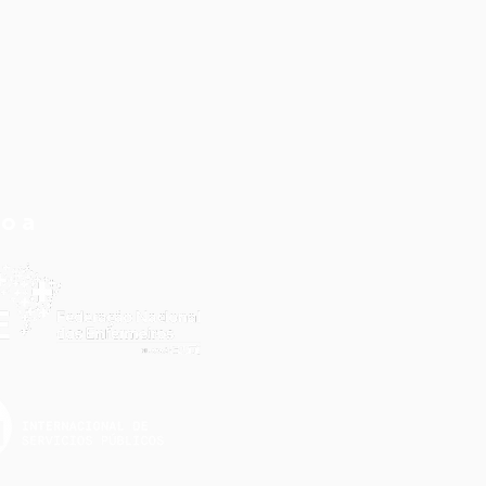
do a
s denúncia do
ef-DF, justiça
onhece sobrecarga e
ermina medidas no