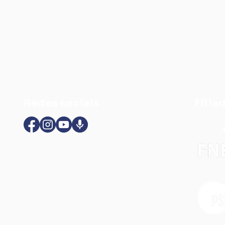
Redes sociais
Filia
SindEnf-DF participa de
Apó
curso para formar
Sind
multiplicadores em
rec
Vigilância Popular em
det
Saúde do Trabalhador
HRT