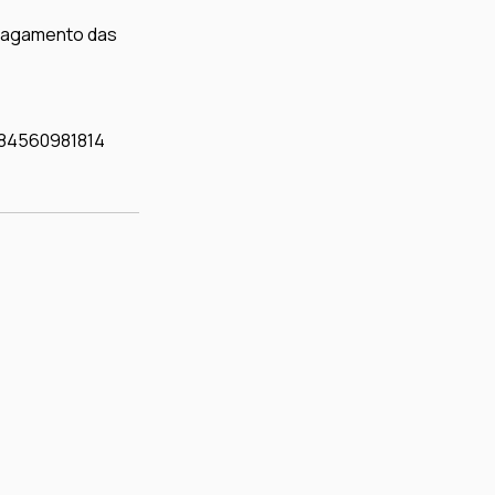
 pagamento das 
j/84560981814