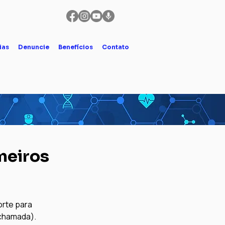
ias
Denuncie
Benefícios
Contato
meiros
rte para 
 chamada).