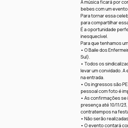
A música ficará por c
bebes com um evento t
Para tornar essa celebr
para compartilhar essa
É a oportunidade perfe
inesquecível.
Para que tenhamos um 
• O Baile dos Enfermei
Sul).

• Todos os sindicaliza
levar um convidado. A 
na entrada.

• Os ingressos são P
pessoal com foto é imp
• As confirmações se i
presença até 10/11/23,
contratempos na festa
• Não serão realizadas
• O evento contará com