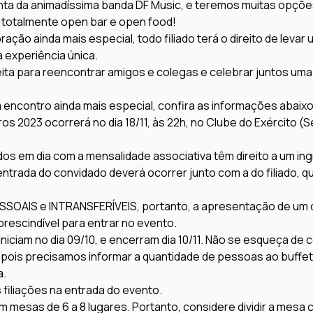
onta da animadíssima banda DF Music, e teremos muitas opçõ
otalmente open bar e open food!

ação ainda mais especial, todo filiado terá o direito de levar
 experiência única.

ita para reencontrar amigos e colegas e celebrar juntos uma 
encontro ainda mais especial, confira as informações abaixo
ros 2023 ocorrerá no dia 18/11, às 22h, no Clube do Exército (
dos em dia com a mensalidade associativa têm direito a um i
entrada do convidado deverá ocorrer junto com a do filiado, qu
ESSOAIS e INTRANSFERÍVEIS, portanto, a apresentação de um
rescindível para entrar no evento.

niciam no dia 09/10, e encerram dia 10/11. Não se esqueça de c
 pois precisamos informar a quantidade de pessoas ao buffet 
.

 filiações na entrada do evento.

 mesas de 6 a 8 lugares. Portanto, considere dividir a mesa 