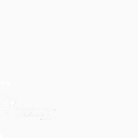
do a
s denúncia do
ef-DF, justiça
onhece sobrecarga e
ermina medidas no