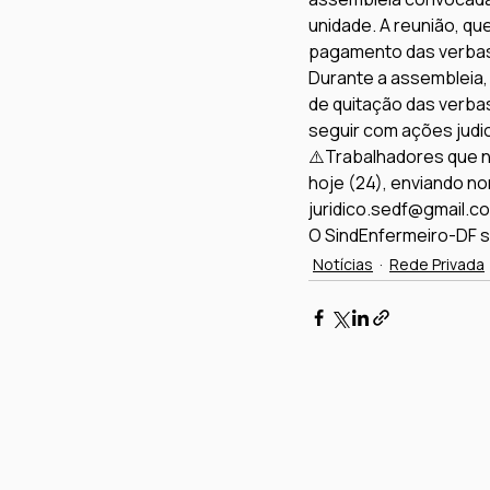
unidade. A reunião, qu
pagamento das verbas
Durante a assembleia,
de quitação das verbas
seguir com ações judic
⚠️
Trabalhadores que n
hoje (24), enviando no
juridico.sedf@gmail.c
O SindEnfermeiro-DF s
Notícias
Rede Privada