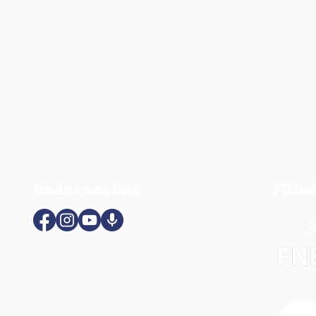
Redes sociais
Filia
SindEnf-DF participa de
Apó
curso para formar
Sind
multiplicadores em
rec
Vigilância Popular em
det