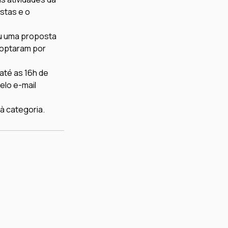
stas e o 
u uma proposta 
 optaram por 
té as 16h de 
elo e-mail 
à categoria.