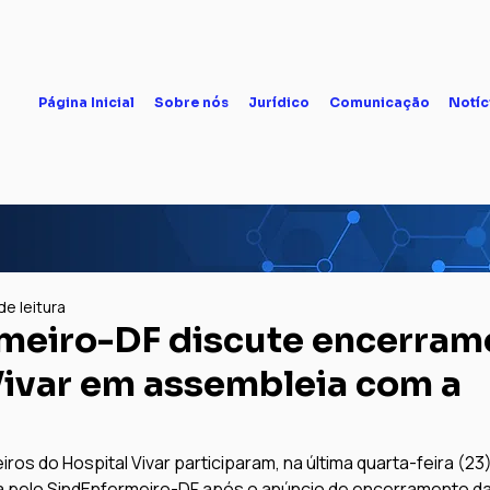
Página Inicial
Sobre nós
Jurídico
Comunicação
Notíc
de leitura
meiro-DF discute encerram
Vivar em assembleia com a
ros do Hospital Vivar participaram, na última quarta-feira (23)
pelo SindEnfermeiro-DF após o anúncio de encerramento das