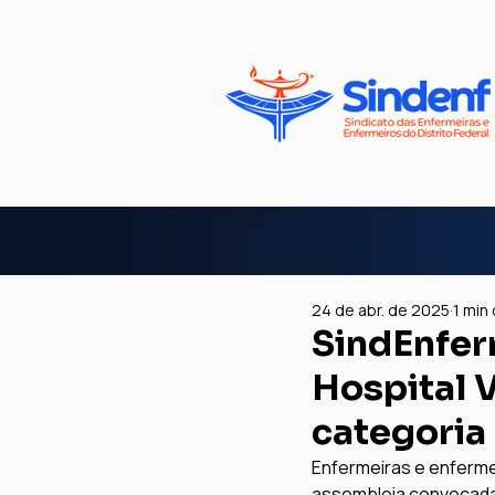
24 de abr. de 2025
1 min 
SindEnfer
Hospital 
categoria
Enfermeiras e enfermei
assembleia convocada 